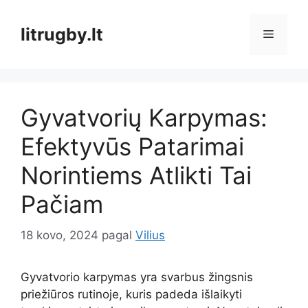
Pereiti
prie
litrugby.lt
Meniu
turinio
Gyvatvorių Karpymas:
Efektyvūs Patarimai
Norintiems Atlikti Tai
Pačiam
18 kovo, 2024
pagal
Vilius
Gyvatvorio karpymas yra svarbus žingsnis
priežiūros rutinoje, kuris padeda išlaikyti