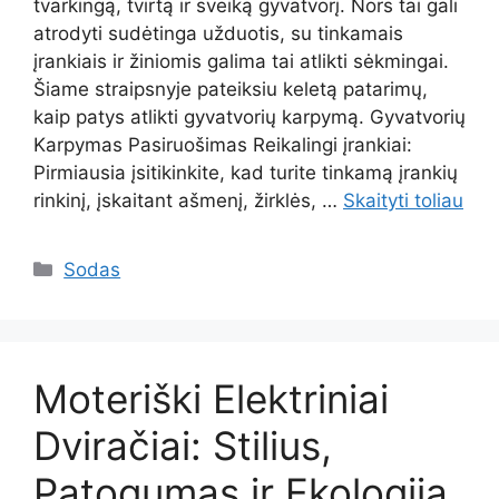
tvarkingą, tvirtą ir sveiką gyvatvorį. Nors tai gali
atrodyti sudėtinga užduotis, su tinkamais
įrankiais ir žiniomis galima tai atlikti sėkmingai.
Šiame straipsnyje pateiksiu keletą patarimų,
kaip patys atlikti gyvatvorių karpymą. Gyvatvorių
Karpymas Pasiruošimas Reikalingi įrankiai:
Pirmiausia įsitikinkite, kad turite tinkamą įrankių
rinkinį, įskaitant ašmenį, žirklės, …
Skaityti toliau
Kategorijos
Sodas
Moteriški Elektriniai
Dviračiai: Stilius,
Patogumas ir Ekologija