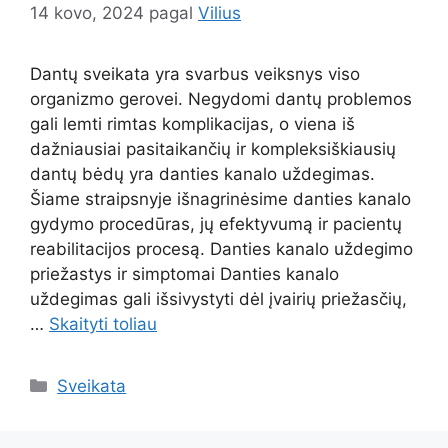
14 kovo, 2024
pagal
Vilius
Dantų sveikata yra svarbus veiksnys viso
organizmo gerovei. Negydomi dantų problemos
gali lemti rimtas komplikacijas, o viena iš
dažniausiai pasitaikančių ir kompleksiškiausių
dantų bėdų yra danties kanalo uždegimas.
Šiame straipsnyje išnagrinėsime danties kanalo
gydymo procedūras, jų efektyvumą ir pacientų
reabilitacijos procesą. Danties kanalo uždegimo
priežastys ir simptomai Danties kanalo
uždegimas gali išsivystyti dėl įvairių priežasčių,
…
Skaityti toliau
Kategorijos
Sveikata