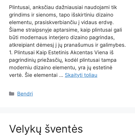
Plintusai, anksčiau dažniausiai naudojami tik
grindims ir sienoms, tapo išskirtiniu dizaino
elementu, prasiskverbiančiu į vidaus erdvę.
Šiame straipsnyje aptarsime, kaip plintusai gali
būti modernaus interjero dizaino pagrindas,
atkreipiant dėmesį į jų pranašumus ir galimybes.
1. Plintusai Kaip Estetinis Akcentas Viena iš
pagrindinių priežasčių, kodėl plintusai tampa
moderniu dizaino elementu, yra jų estetinė
vertė. Šie elementai …
Skaityti toliau
Kategorijos
Bendri
Velykų šventės