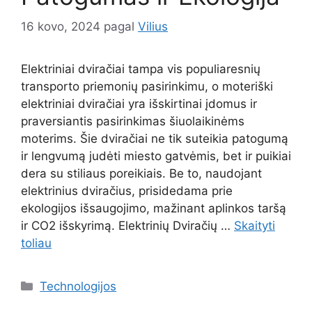
16 kovo, 2024
pagal
Vilius
Elektriniai dviračiai tampa vis populiaresnių
transporto priemonių pasirinkimu, o moteriški
elektriniai dviračiai yra išskirtinai įdomus ir
praversiantis pasirinkimas šiuolaikinėms
moterims. Šie dviračiai ne tik suteikia patogumą
ir lengvumą judėti miesto gatvėmis, bet ir puikiai
dera su stiliaus poreikiais. Be to, naudojant
elektrinius dviračius, prisidedama prie
ekologijos išsaugojimo, mažinant aplinkos taršą
ir CO2 išskyrimą. Elektrinių Dviračių …
Skaityti
toliau
Kategorijos
Technologijos