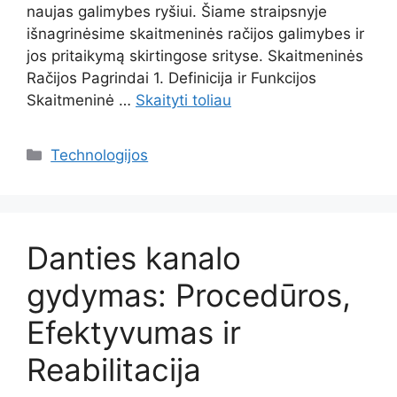
naujas galimybes ryšiui. Šiame straipsnyje
išnagrinėsime skaitmeninės račijos galimybes ir
jos pritaikymą skirtingose srityse. Skaitmeninės
Račijos Pagrindai 1. Definicija ir Funkcijos
Skaitmeninė …
Skaityti toliau
Kategorijos
Technologijos
Danties kanalo
gydymas: Procedūros,
Efektyvumas ir
Reabilitacija