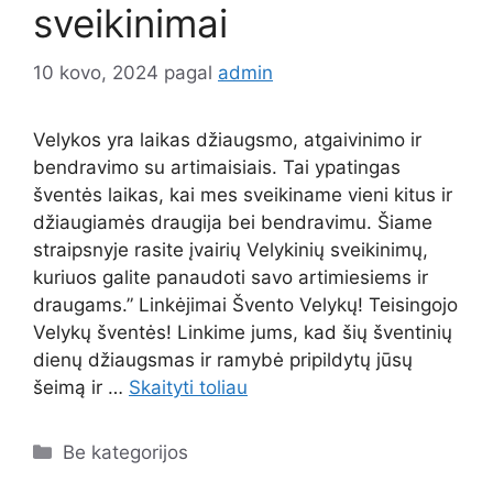
sveikinimai
10 kovo, 2024
pagal
admin
Velykos yra laikas džiaugsmo, atgaivinimo ir
bendravimo su artimaisiais. Tai ypatingas
šventės laikas, kai mes sveikiname vieni kitus ir
džiaugiamės draugija bei bendravimu. Šiame
straipsnyje rasite įvairių Velykinių sveikinimų,
kuriuos galite panaudoti savo artimiesiems ir
draugams.” Linkėjimai Švento Velykų! Teisingojo
Velykų šventės! Linkime jums, kad šių šventinių
dienų džiaugsmas ir ramybė pripildytų jūsų
šeimą ir …
Skaityti toliau
Kategorijos
Be kategorijos