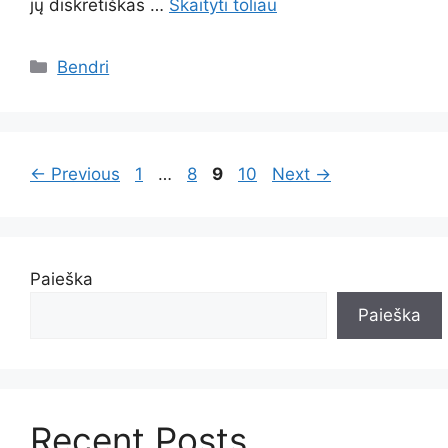
jų diskretiškas …
Skaityti toliau
Kategorijos
Bendri
Page
Page
Page
Page
←
Previous
1
…
8
9
10
Next
→
Paieška
Paieška
Recent Posts