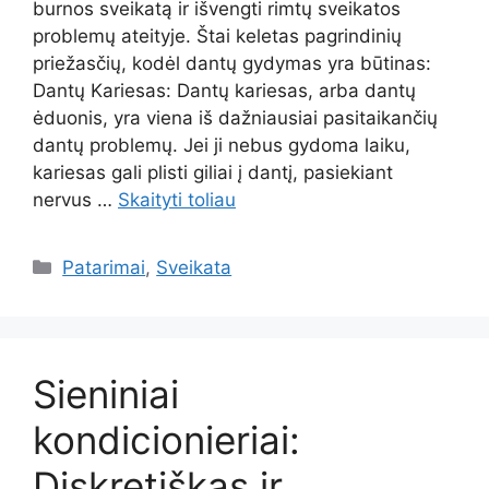
burnos sveikatą ir išvengti rimtų sveikatos
problemų ateityje. Štai keletas pagrindinių
priežasčių, kodėl dantų gydymas yra būtinas:
Dantų Kariesas: Dantų kariesas, arba dantų
ėduonis, yra viena iš dažniausiai pasitaikančių
dantų problemų. Jei ji nebus gydoma laiku,
kariesas gali plisti giliai į dantį, pasiekiant
nervus …
Skaityti toliau
Kategorijos
Patarimai
,
Sveikata
Sieniniai
kondicionieriai:
Diskretiškas ir