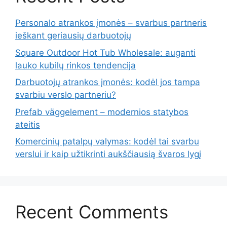
Personalo atrankos įmonės – svarbus partneris
ieškant geriausių darbuotojų
Square Outdoor Hot Tub Wholesale: auganti
lauko kubilų rinkos tendencija
Darbuotojų atrankos įmonės: kodėl jos tampa
svarbiu verslo partneriu?
Prefab väggelement – modernios statybos
ateitis
Komercinių patalpų valymas: kodėl tai svarbu
verslui ir kaip užtikrinti aukščiausią švaros lygį
Recent Comments