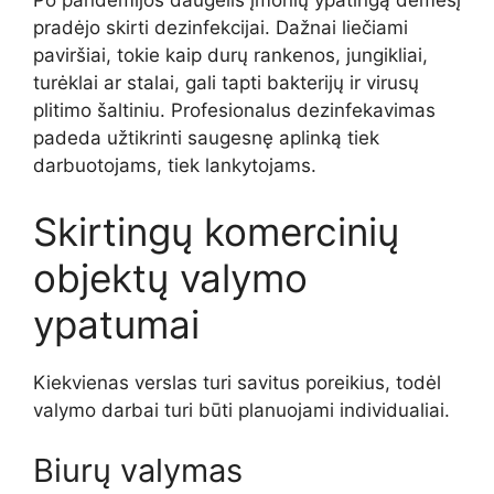
Po pandemijos daugelis įmonių ypatingą dėmesį
pradėjo skirti dezinfekcijai. Dažnai liečiami
paviršiai, tokie kaip durų rankenos, jungikliai,
turėklai ar stalai, gali tapti bakterijų ir virusų
plitimo šaltiniu. Profesionalus dezinfekavimas
padeda užtikrinti saugesnę aplinką tiek
darbuotojams, tiek lankytojams.
Skirtingų komercinių
objektų valymo
ypatumai
Kiekvienas verslas turi savitus poreikius, todėl
valymo darbai turi būti planuojami individualiai.
Biurų valymas