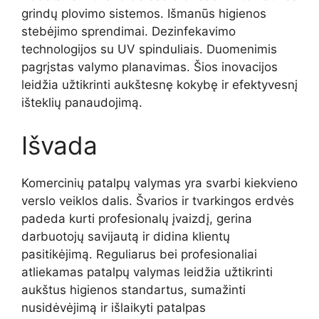
grindų plovimo sistemos. Išmanūs higienos
stebėjimo sprendimai. Dezinfekavimo
technologijos su UV spinduliais. Duomenimis
pagrįstas valymo planavimas. Šios inovacijos
leidžia užtikrinti aukštesnę kokybę ir efektyvesnį
išteklių panaudojimą.
Išvada
Komercinių patalpų valymas yra svarbi kiekvieno
verslo veiklos dalis. Švarios ir tvarkingos erdvės
padeda kurti profesionalų įvaizdį, gerina
darbuotojų savijautą ir didina klientų
pasitikėjimą. Reguliarus bei profesionaliai
atliekamas patalpų valymas leidžia užtikrinti
aukštus higienos standartus, sumažinti
nusidėvėjimą ir išlaikyti patalpas