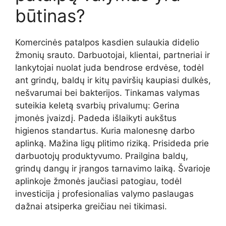
būtinas?
Komercinės patalpos kasdien sulaukia didelio
žmonių srauto. Darbuotojai, klientai, partneriai ir
lankytojai nuolat juda bendrose erdvėse, todėl
ant grindų, baldų ir kitų paviršių kaupiasi dulkės,
nešvarumai bei bakterijos. Tinkamas valymas
suteikia keletą svarbių privalumų: Gerina
įmonės įvaizdį. Padeda išlaikyti aukštus
higienos standartus. Kuria malonesnę darbo
aplinką. Mažina ligų plitimo riziką. Prisideda prie
darbuotojų produktyvumo. Prailgina baldų,
grindų dangų ir įrangos tarnavimo laiką. Švarioje
aplinkoje žmonės jaučiasi patogiau, todėl
investicija į profesionalias valymo paslaugas
dažnai atsiperka greičiau nei tikimasi.