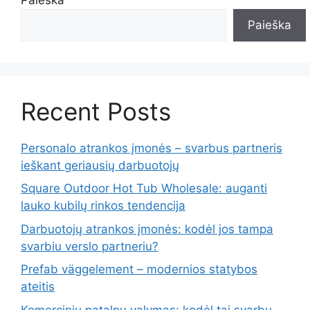
Paieška
Recent Posts
Personalo atrankos įmonės – svarbus partneris
ieškant geriausių darbuotojų
Square Outdoor Hot Tub Wholesale: auganti
lauko kubilų rinkos tendencija
Darbuotojų atrankos įmonės: kodėl jos tampa
svarbiu verslo partneriu?
Prefab väggelement – modernios statybos
ateitis
Komercinių patalpų valymas: kodėl tai svarbu