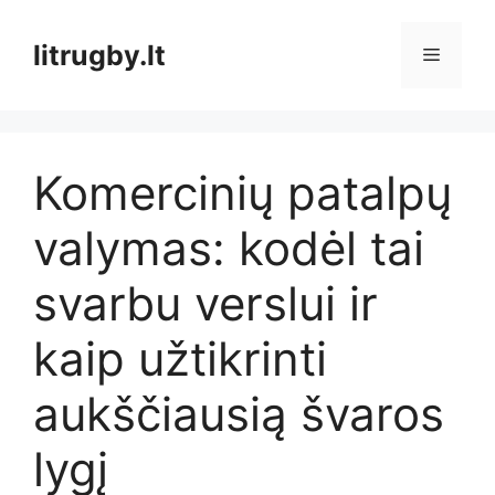
Pereiti
prie
litrugby.lt
Meniu
turinio
Komercinių patalpų
valymas: kodėl tai
svarbu verslui ir
kaip užtikrinti
aukščiausią švaros
lygį