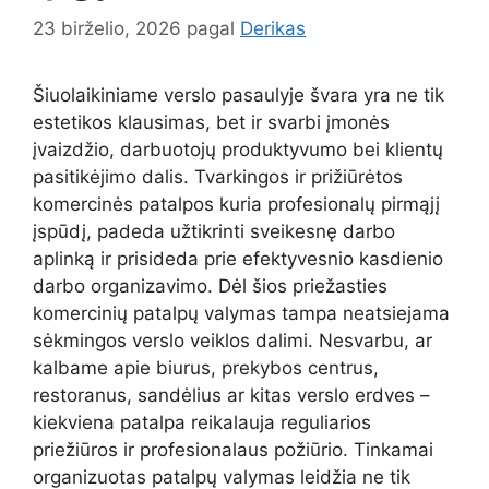
23 birželio, 2026
pagal
Derikas
Šiuolaikiniame verslo pasaulyje švara yra ne tik
estetikos klausimas, bet ir svarbi įmonės
įvaizdžio, darbuotojų produktyvumo bei klientų
pasitikėjimo dalis. Tvarkingos ir prižiūrėtos
komercinės patalpos kuria profesionalų pirmąjį
įspūdį, padeda užtikrinti sveikesnę darbo
aplinką ir prisideda prie efektyvesnio kasdienio
darbo organizavimo. Dėl šios priežasties
komercinių patalpų valymas tampa neatsiejama
sėkmingos verslo veiklos dalimi. Nesvarbu, ar
kalbame apie biurus, prekybos centrus,
restoranus, sandėlius ar kitas verslo erdves –
kiekviena patalpa reikalauja reguliarios
priežiūros ir profesionalaus požiūrio. Tinkamai
organizuotas patalpų valymas leidžia ne tik