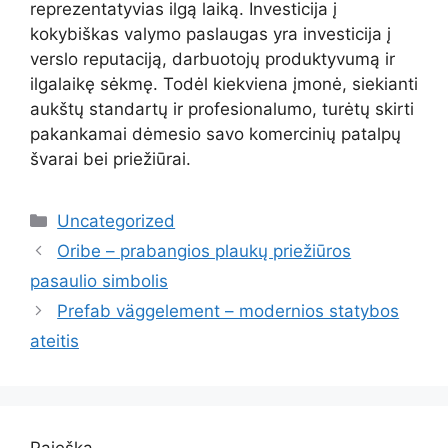
reprezentatyvias ilgą laiką. Investicija į
kokybiškas valymo paslaugas yra investicija į
verslo reputaciją, darbuotojų produktyvumą ir
ilgalaikę sėkmę. Todėl kiekviena įmonė, siekianti
aukštų standartų ir profesionalumo, turėtų skirti
pakankamai dėmesio savo komercinių patalpų
švarai bei priežiūrai.
Kategorijos
Uncategorized
Oribe – prabangios plaukų priežiūros
pasaulio simbolis
Prefab väggelement – modernios statybos
ateitis
Paieška